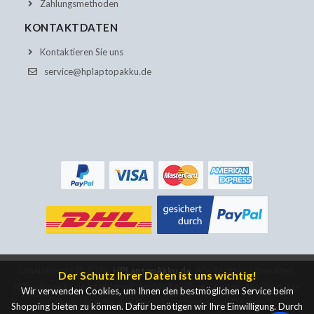
Zahlungsmethoden
KONTAKTDATEN
Kontaktieren Sie uns
service@hplaptopakku.de
Urheberrecht ©
2026
HPLaptopAkku.de
Alle Rechte vorbehalten.
Der Schutz Ihrer Daten ist uns wichtig!
HPlaptopakku.de ist nicht mit der Marke HP verbunden. Alle Produkte
Wir verwenden Cookies, um Ihnen den bestmöglichen Service beim
auf dieser Website sind Generika, Aftermarket, Ersatzteile.
Shopping bieten zu können. Dafür benötigen wir Ihre Einwilligung. Durch