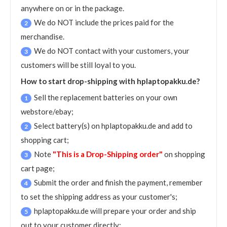
anywhere on or in the package.
We do NOT include the prices paid for the
2
merchandise.
We do NOT contact with your customers, your
3
customers will be still loyal to you.
How to start drop-shipping with hplaptopakku.de?
Sell the replacement batteries on your own
1
webstore/ebay;
Select battery(s) on hplaptopakku.de and add to
2
shopping cart;
Note
"This is a Drop-Shipping order"
on shopping
3
cart page;
Submit the order and finish the payment, remember
4
to set the shipping address as your customer's;
hplaptopakku.de will prepare your order and ship
5
out to your customer directly;