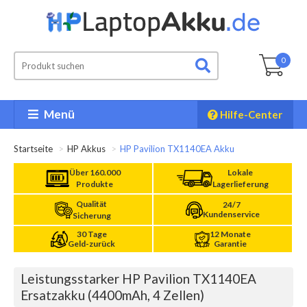
0
Menü
Hilfe-Center
Startseite
HP Akkus
HP Pavilion TX1140EA Akku
Über 160.000
Lokale
Produkte
Lagerlieferung
Qualität
24/7
Kundenservice
Sicherung
30 Tage
12 Monate
Geld-zurück
Garantie
Leistungsstarker HP Pavilion TX1140EA
Ersatzakku (4400mAh, 4 Zellen)