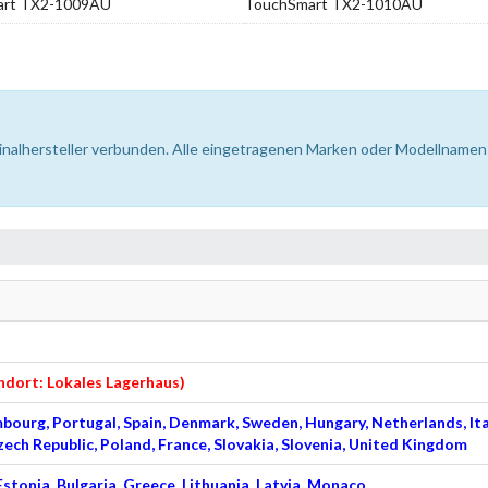
art TX2-1009AU
TouchSmart TX2-1010AU
inalhersteller verbunden. Alle eingetragenen Marken oder Modellnamen 
ndort: Lokales Lagerhaus)
bourg, Portugal, Spain, Denmark, Sweden, Hungary, Netherlands, Ita
zech Republic, Poland, France, Slovakia, Slovenia, United Kingdom
Estonia, Bulgaria, Greece, Lithuania, Latvia, Monaco