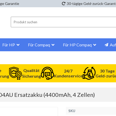
ige Garantie
30-tägige Geld-zurück-Garant
Für HP
Für Compaq
Für HP Compaq
Auf
e
Qualität
24/7
30 Tage
Kundenservice
Geld-zurü
erung
Sicherung
104AU Ersatzakku (4400mAh, 4 Zellen)
SKU