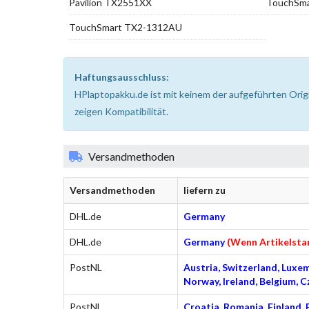
Pavilion TX2551XX
TouchSm
TouchSmart TX2-1312AU
Haftungsausschluss:
HPlaptopakku.de ist mit keinem der aufgeführten Orig
zeigen Kompatibilität.
Versandmethoden
Versandmethoden
liefern zu
DHL.de
Germany
DHL.de
Germany
(Wenn Artikelsta
PostNL
Austria, Switzerland, Luxem
Norway, Ireland, Belgium, C
PostNL
Croatia, Romania, Finland, 