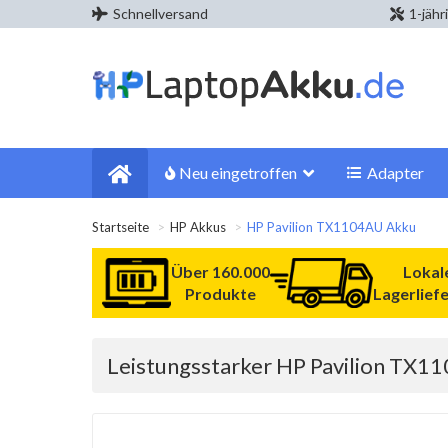
Schnellversand
1-jähr
Neu eingetroffen
Adapter
Startseite
HP Akkus
HP Pavilion TX1104AU Akku
Über 160.000
Lokal
Produkte
Lagerlief
Leistungsstarker HP Pavilion TX1