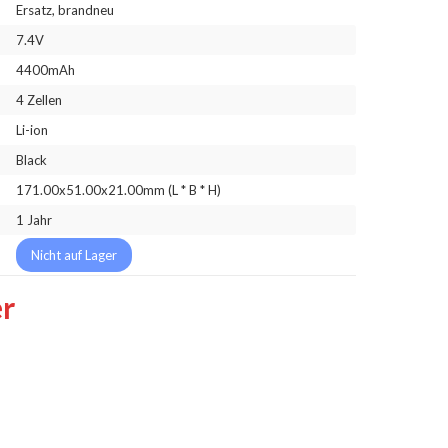
Ersatz, brandneu
7.4V
4400mAh
4 Zellen
Li-ion
Black
171.00x51.00x21.00mm (L * B * H)
1 Jahr
Nicht auf Lager
er