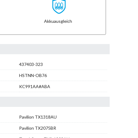
Akkuausgleich
437403-323
HSTNN-OB76
KC991AA#ABA
Pavilion TX1318AU
Pavilion TX2075BR