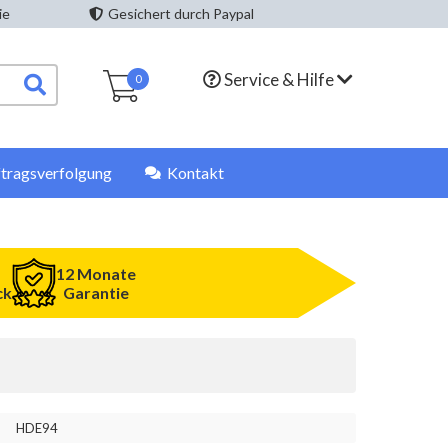
ie
Gesichert durch Paypal
Service & Hilfe
0
tragsverfolgung
Kontakt
12 Monate
ck
Garantie
HDE94