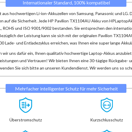
Internationaler Standard, 100% kompatibel
 aus hochwertigen Li-ion-Akkuzellen von Samsung, Panasonic und LG. 
 auf die Sicherheit. Jede
HP Pavilion TX1104AU Akku
von HPLaptopAkk
 UL, ROHS und ISO 9001/9002 bestanden. Sie entsprechen den internatio
Bezüglich der Leistung kann sie sich mit der originalen Pavilion TX1104
0 Lade- und Entladezyklus erreichen, was Ihnen eine super lange Akkula
 wir uns dafür ein, Ihnen qualitativ hochwertige Laptop-Akkus anzubiet
leistungen und Vertrauen! Wir bieten Ihnen eine 30-tägige Rückgabe- 
 wenden Sie sich bitte an unseren Kundendienst. Wir werden uns so schn
Mehrfacher intelligenter Schutz für mehr Sicherheit
Überstromschutz
Kurzschlusschutz