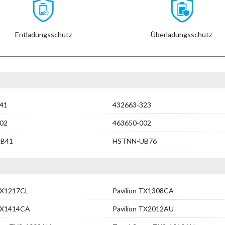
Entladungsschutz
Überladungsschutz
41
432663-323
02
463650-002
B41
HSTNN-UB76
 TX1217CL
Pavilion TX1308CA
 TX1414CA
Pavilion TX2012AU