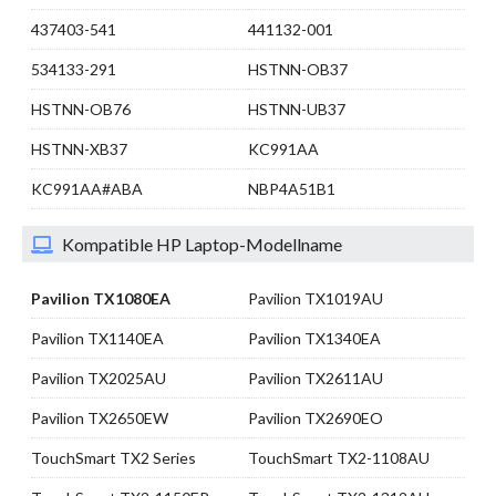
437403-541
441132-001
534133-291
HSTNN-OB37
HSTNN-OB76
HSTNN-UB37
HSTNN-XB37
KC991AA
KC991AA#ABA
NBP4A51B1
Kompatible HP Laptop-Modellname
Pavilion TX1080EA
Pavilion TX1019AU
Pavilion TX1140EA
Pavilion TX1340EA
Pavilion TX2025AU
Pavilion TX2611AU
Pavilion TX2650EW
Pavilion TX2690EO
TouchSmart TX2 Series
TouchSmart TX2-1108AU