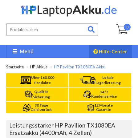
0
Menü
Hilfe-Center
Startseite
HP Akkus
HP Pavilion TX1080EA Akku
Über 160.000
Lokale
Produkte
Lagerlieferung
Qualität
24/7
Kundenservice
Sicherung
30 Tage
12 Monate
Geld-zurück
Garantie
Leistungsstarker HP Pavilion TX1080EA
Ersatzakku (4400mAh, 4 Zellen)