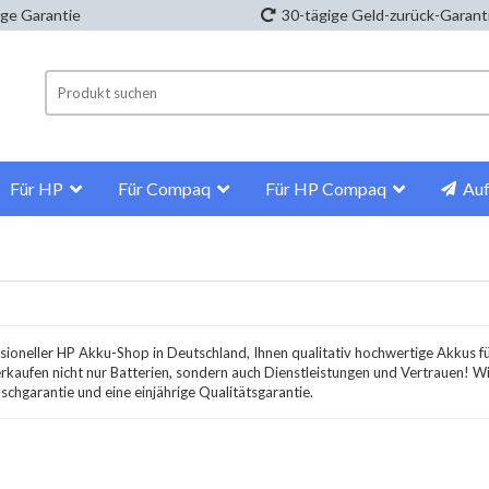
ige Garantie
30-tägige Geld-zurück-Garant
Für HP
Für Compaq
Für HP Compaq
Auf
sioneller HP Akku-Shop in Deutschland, Ihnen qualitativ hochwertige Akkus fü
rkaufen nicht nur Batterien, sondern auch Dienstleistungen und Vertrauen! W
chgarantie und eine einjährige Qualitätsgarantie.