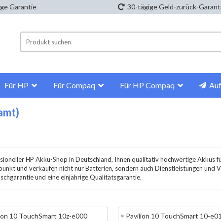
ige Garantie
30-tägige Geld-zurück-Garant
Für HP
Für Compaq
Für HP Compaq
Auf
amt)
sioneller HP Akku-Shop in Deutschland, Ihnen qualitativ hochwertige Akkus fü
punkt und verkaufen nicht nur Batterien, sondern auch Dienstleistungen und 
chgarantie und eine einjährige Qualitätsgarantie.
lion 10 TouchSmart 10z-e000
Pavilion 10 TouchSmart 10-e0